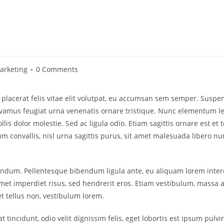
arketing
0 Comments
lacerat felis vitae elit volutpat, eu accumsan sem semper. Suspendi
ivamus feugiat urna venenatis ornare tristique. Nunc elementum le
ollis dolor molestie. Sed ac ligula odio. Etiam sagittis ornare est
m convallis, nisl urna sagittis purus, sit amet malesuada libero nunc
endum. Pellentesque bibendum ligula ante, eu aliquam lorem interdu
et imperdiet risus, sed hendrerit eros. Etiam vestibulum, massa a
t tellus non, vestibulum lorem.
t tincidunt, odio velit dignissim felis, eget lobortis est ipsum pul