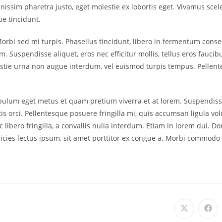
issim pharetra justo, eget molestie ex lobortis eget. Vivamus scel
ue tincidunt.
Morbi sed mi turpis. Phasellus tincidunt, libero in fermentum consec
. Suspendisse aliquet, eros nec efficitur mollis, tellus eros faucib
molestie urna non augue interdum, vel euismod turpis tempus. Pel
tibulum eget metus et quam pretium viverra et at lorem. Suspendiss
tis orci. Pellentesque posuere fringilla mi, quis accumsan ligula 
ac libero fringilla, a convallis nulla interdum. Etiam in lorem dui.
ricies lectus ipsum, sit amet porttitor ex congue a. Morbi commodo t