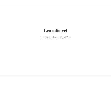
Leo odio vel
December 30, 2018
Project Coordinator
Marijana Kovčo
HP-Hrvatska pošta d.d.
marijana.kovco@posta.hr
Ivana Filipović