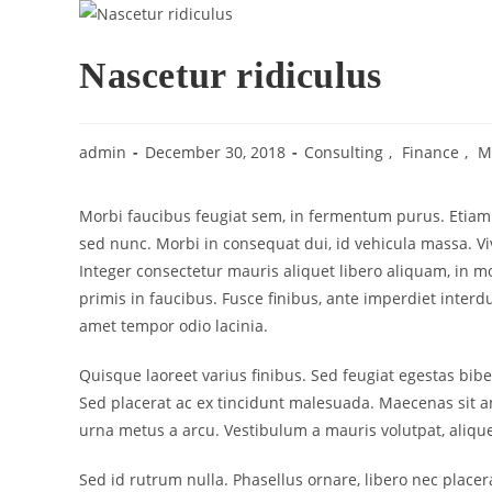
Nascetur ridiculus
admin
December 30, 2018
Consulting
,
Finance
,
M
Morbi faucibus feugiat sem, in fermentum purus. Etiam p
sed nunc. Morbi in consequat dui, id vehicula massa. V
Integer consectetur mauris aliquet libero aliquam, in m
primis in faucibus. Fusce finibus, ante imperdiet interdu
amet tempor odio lacinia.
Quisque laoreet varius finibus. Sed feugiat egestas bib
Sed placerat ac ex tincidunt malesuada. Maecenas sit am
urna metus a arcu. Vestibulum a mauris volutpat, alique
Sed id rutrum nulla. Phasellus ornare, libero nec placera